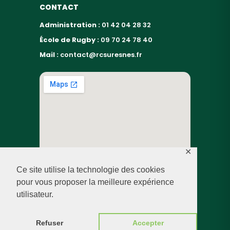
CONTACT
Administration :
01 42 04 28 32
École de Rugby :
09 70 24 78 40
Mail :
contact@rcsuresnes.fr
✕
Ce site utilise la technologie des cookies
pour vous proposer la meilleure expérience
utilisateur.
© RUGBY CLUB SURESNES – 2026 — TOUS DROITS
RÉSERVÉS
Refuser
Accepter