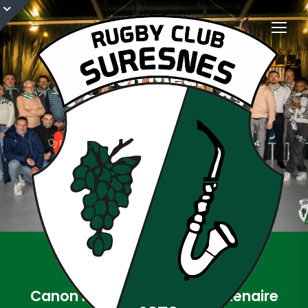
Canon médical
s’associe au RCS
20 novembre 2023
Partenaires
,
Rugby santé
,
Saison 2023/2024
partenariat
,
rugby santé
Canon médical devient partenaire