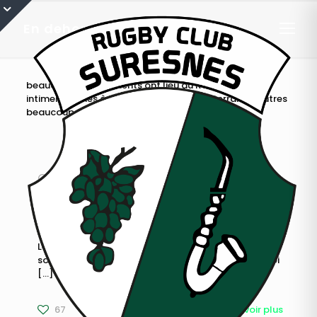
En dehors du terrain
beaucoup d’évènements ont lieu au RCS. Certains
intimement liés à ce qu’il se passe sur le terrain, d’autres
beaucoup, beaucoup moins.
7 juin 2019
Précisions pour le tournoi de
toucher du 8 juin
Le 8 juin, nous vous proposons une après-midi et
soirée sous le signe du rugby. A partir de 15h, tournoi
[…]
67
En savoir plus