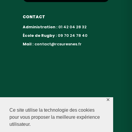
CONTACT
Administration :
01 42 04 28 32
École de Rugby :
09 70 24 78 40
Mail :
contact@rcsuresnes.fr
✕
Ce site utilise la technologie des cookies
pour vous proposer la meilleure expérience
utilisateur.
© RUGBY CLUB SURESNES – 2026 — TOUS DROITS
RÉSERVÉS