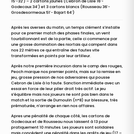
15′-32′) – 2 cartons jaunes (Cebron de Lisle 16′-
Godecaux 34′) et 3 cartons blancs (Rousseau 36′-
Grosdesormeaux 51′- Bajart 64′)
Après les averses du matin, un temps clément s’installe
pour ce premier match des phases finales, un vent
tourbillonnant est de la partie, celle ci commence par
une grosse domination des niortais qui campent dans
nos 22 mètres ce qui entraîne des fautes vite
transformées en points par leur artilleur.
Après notre première incursion dans le camp des rouges,
Peoch marque nos premier points, mais sur la remise en
jeu, grosse pression de nos adversaires qui pousse
Cebron de Lisle à la faute. Sanction immédiate avec un
essai en force de leur pilier droit très actif. Le jeu
s’équilibre mais nos joueurs ne sont pas bien dans le
match et la sortie de Dumoulin (n°8) sur blessure, très
prématurée, n’arrange en rien nos affaires.
Apres une pénalité de chaque côté, les cartons de
Godecaux et de Rousseau nous laissent à 13 pour
pratiquement 10 minutes. Les joueurs sont solidaires
mais concèdent une pénalité dans les arrêts de jeu (17 –