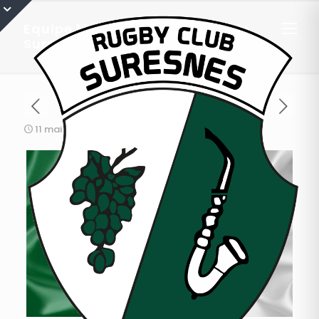
Equipe 1ère séniors : Résumé de
Suresnes / Niort (Aller – Retour)
11 mai 2015