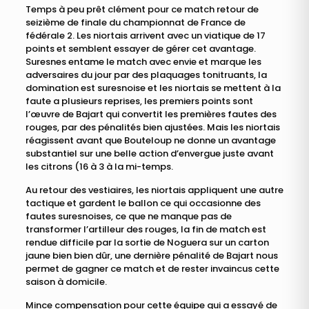
Temps à peu prêt clément pour ce match retour de
seizième de finale du championnat de France de
fédérale 2. Les niortais arrivent avec un viatique de 17
points et semblent essayer de gérer cet avantage.
Suresnes entame le match avec envie et marque les
adversaires du jour par des plaquages tonitruants, la
domination est suresnoise et les niortais se mettent à la
faute a plusieurs reprises, les premiers points sont
l’œuvre de Bajart qui convertit les premières fautes des
rouges, par des pénalités bien ajustées. Mais les niortais
réagissent avant que Bouteloup ne donne un avantage
substantiel sur une belle action d’envergue juste avant
les citrons (16 à 3 à la mi-temps.
Au retour des vestiaires, les niortais appliquent une autre
tactique et gardent le ballon ce qui occasionne des
fautes suresnoises, ce que ne manque pas de
transformer l’artilleur des rouges, la fin de match est
rendue difficile par la sortie de Noguera sur un carton
jaune bien bien dûr, une dernière pénalité de Bajart nous
permet de gagner ce match et de rester invaincus cette
saison à domicile.
Mince compensation pour cette équipe qui a essayé de