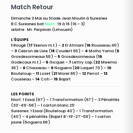
Match Retour
Dimanche 3 Mai au Stade Jean Moulin à Suresnes
R.C.Suresnes bat
Niort
: 19 à 16 (16 – 3)
arbitre : Mr. Perpinan (Limousin)
L’ÉQUIPE
1
Rougé (
17
Ekenov m.t.) –
2
El Atmani (
16
Rousseau 45′)
–
3
Cebron de Lisle (
18
Coudert 55′) –
4
Molho Yama (
5
Grosdesormeaux 55′) –
5
Grosdesormeaux (
19
Godecaux m.t.) –
6
Gicquel –
7
Lettry cap.(
22
Mwema
35′) –
8
Chauveau –
9
Noguera (
20
Laquet 70′) –
10
Bouteloup –
11
Lozet (
21
Morel 65′) –
12
Perrot –
13
Cousseau –
14
Coti –
15
Bajart
LES POINTS
Niort: 1 Essai (67′) – 1 Transformation (67′) – 3 Pénalités
(33′-49′-56′) – 1 carton blanc 25′
Suresnes: 1 Essai (Bouteloup 40′) – 1 Transformation
(40′) – 4 pénalités (Bajart 8′-19′-27′-59′) – 1 carton
jaune (Noguera 66′)