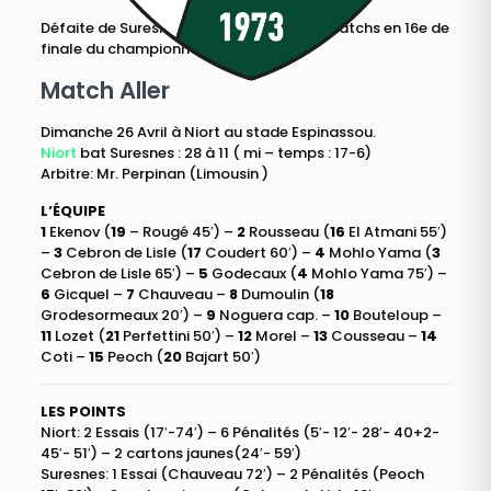
Défaite de Suresnes au cumul des deux matchs en 16e de
finale du championnat de Fédérale 2.
Match Aller
Dimanche 26 Avril à Niort au stade Espinassou.
Niort
bat Suresnes : 28 à 11 ( mi – temps : 17-6)
Arbitre: Mr. Perpinan (Limousin )
L’ÉQUIPE
1
Ekenov (
19
– Rougé 45′) –
2
Rousseau (
16
El Atmani 55′)
–
3
Cebron de Lisle (
17
Coudert 60′) –
4
Mohlo Yama (
3
Cebron de Lisle 65′) –
5
Godecaux (
4
Mohlo Yama 75′) –
6
Gicquel –
7
Chauveau –
8
Dumoulin (
18
Grodesormeaux 20′) –
9
Noguera cap. –
10
Bouteloup –
11
Lozet (
21
Perfettini 50′) –
12
Morel –
13
Cousseau –
14
Coti –
15
Peoch (
20
Bajart 50′)
LES POINTS
Niort: 2 Essais (17′-74′) – 6 Pénalités (5′- 12′- 28′- 40+2-
45′- 51′) – 2 cartons jaunes(24′- 59′)
Suresnes: 1 Essai (Chauveau 72′) – 2 Pénalités (Peoch