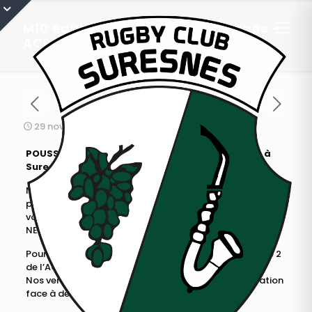
M10 équipe 2 : Résumé de Suresnes –
ACBB – Neuilly
29 novembre 2016
POUSSINS (M10) EQUIPE 2 : Rencontres amicales à
Suresnes le 26 novembre 2016
Nouveau week-end de match, toujours sur nos belles
pelouses suresnoises, avec un petit tournoi face à nos
voisins de Boulogne (ACBB) et de Neuilly (PARIS-
NEUILLY).
Pour commencer la matinée, nous affrontons l’équipe 2
de l’ACBB.
Nos verts et noirs s’imposent avec sérieux et application
face à de solides boulonnais.