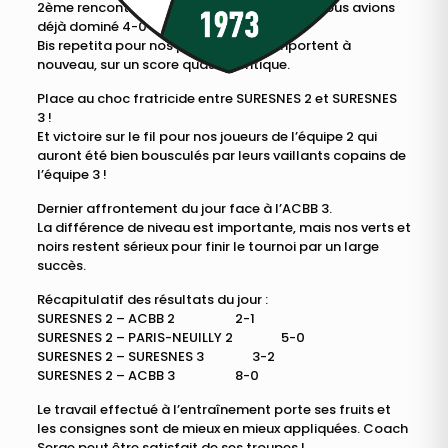
2ème rencontre contre PARIS-NEUILLY que nous avions
déjà dominé 4-0 en début de saison.
Bis repetita pour nos poussins qui l’emportent à
nouveau, sur un score quasi-identique.
Place au choc fratricide entre SURESNES 2 et SURESNES
3 !
Et victoire sur le fil pour nos joueurs de l’équipe 2 qui
auront été bien bousculés par leurs vaillants copains de
l’équipe 3 !
Dernier affrontement du jour face à l’ACBB 3.
La différence de niveau est importante, mais nos verts et
noirs restent sérieux pour finir le tournoi par un large
succès.
Récapitulatif des résultats du jour :
SURESNES 2 – ACBB 2 2-1
SURESNES 2 – PARIS-NEUILLY 2 5-0
SURESNES 2 – SURESNES 3 3-2
SURESNES 2 – ACBB 3 8-0
Le travail effectué à l’entraînement porte ses fruits et
les consignes sont de mieux en mieux appliquées. Coach
Serge peut être satisfait de ses troupes !