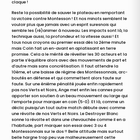
claque !
Reste la possibilité de sauver le plateau en remportant
la victoire contre Montesson ! Et nos minots semblent le
vouloir plus que jamais avec un esprit suresnois qui
semble les (ré)animer à nouveau. Les impacts sont là, la
technique aussi, la profondeur et la vitesse aussi ! Et
tous nous croyons au premier essai dès la 2ème minute
mais Colin fait un en-avant en aplatissant en terre
promise. Cela a le mérité de réveiller les 30 acteurs et la
partie s’équilibre alors avec des mouvements de part et
d’autre mais sans concrétisation. Il faut attendre la
10ème, et une baisse de régime des Montessonnais, arc-
boutés en défense et qui commettent alors faute sur
faute. Sur une énième pénalité jouée enfin rapidement
pas nos Verts et Noirs, Ange met enfin les cannes pour
apporter son soutien à un beau mouvement au large qui
l’emporte pour marquer en coin (5-0). Et là, comme un
déclic puisqu’un tout autre match débute avec comme
une révolte de nos Verts et Noirs. Le Destroyer Blanc
sonne la révolte et dans une chevauchée comme il en a
l’habitude, part marquer son essai avec 3 ou 4
Montessonnais sur le dos !! Belle attitude mais surtout
belle hargne trop peu vue malheureusement cette