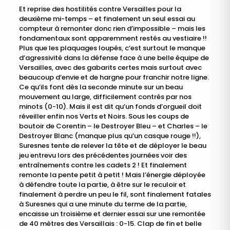
Et reprise des hostilités contre Versailles pour la
deuxième mi-temps – et finalement un seul essai au
compteur à remonter donc rien d’impossible – mais les
fondamentaux sont apparemment restés au vestiaire !!
Plus que les plaquages loupés, c’est surtout le manque
d’agressivité dans la défense face à une belle équipe de
Versailles, avec des gabarits certes mais surtout avec
beaucoup d’envie et de hargne pour franchir notre ligne.
Ce qu’ils font dès la seconde minute sur un beau
mouvement au large, difficilement contrés par nos
minots (0-10). Mais il est dit qu’un fonds d’orgueil doit
réveiller enfin nos Verts et Noirs. Sous les coups de
boutoir de Corentin – le Destroyer Bleu – et Charles – le
Destroyer Blanc (manque plus qu’un casque rouge !!),
Suresnes tente de relever la tête et de déployer le beau
jeu entrevu lors des précédentes journées voir des
entraînements contre les cadets 2 ! Et finalement
remonte la pente petit à petit ! Mais l’énergie déployée
à défendre toute la partie, à être sur le reculoir et
finalement à perdre un peu le fil, sont finalement fatales
à Suresnes qui a une minute du terme de la partie,
encaisse un troisième et dernier essai sur une remontée
de 40 mètres des Versaillais : 0-15. Clap de fin et belle