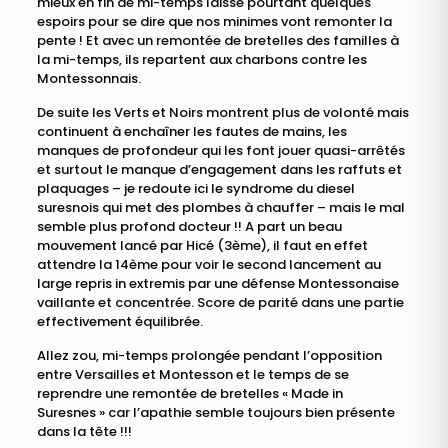
mieux en fin de mi-temps laisse pourtant quelques
espoirs pour se dire que nos minimes vont remonter la
pente ! Et avec un remontée de bretelles des familles à
la mi-temps, ils repartent aux charbons contre les
Montessonnais.
De suite les Verts et Noirs montrent plus de volonté mais
continuent à enchaîner les fautes de mains, les
manques de profondeur qui les font jouer quasi-arrêtés
et surtout le manque d’engagement dans les raffuts et
plaquages – je redoute ici le syndrome du diesel
suresnois qui met des plombes à chauffer – mais le mal
semble plus profond docteur !! A part un beau
mouvement lancé par Hicé (3ème), il faut en effet
attendre la 14ème pour voir le second lancement au
large repris in extremis par une défense Montessonaise
vaillante et concentrée. Score de parité dans une partie
effectivement équilibrée.
Allez zou, mi-temps prolongée pendant l’opposition
entre Versailles et Montesson et le temps de se
reprendre une remontée de bretelles « Made in
Suresnes » car l’apathie semble toujours bien présente
dans la tête !!!