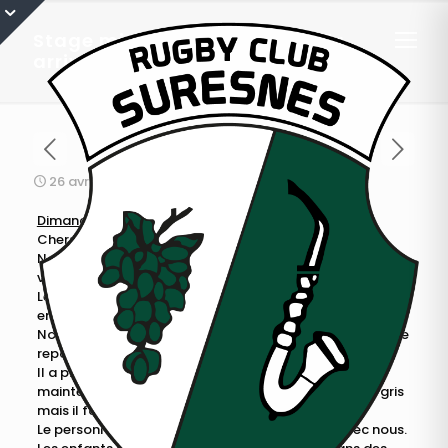
Stage minimes & cadets 2015 :
arrivée au Chambon !
26 avril 2015
Dimanche 26 avril 18h00
Chers parents,
Nous sommes arrivés à la base de loisir du
Chambon
vers 15h.
Le voyage en bus s’est déroulé sans encombre ; les
enfants se sont très bien comportés.
Nous nous sommes arrêtés pour déjeuner sur une aire de
repos de l’autoroute aux environs de Poitiers.
Il a plu un peu pendant le voyage, mais le temps est
maintenant clément depuis notre arrivée. Le ciel est gris
mais il fait doux. Pourvu que ça dure !
Le personnel du Chambon est très prévenant avec nous.