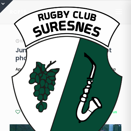
RCP15
17 décembre 2018
Juniors Balandrade : Résumé et
photos de RCP15 / Suresnes
Après la superbe victoire chez les pucistes lors de la
dernière journée de la phase aller, les verts et noirs
se déplaçaient chez leur voisin du RCP 15. Déjà
vainqueur en début d'année malgré une partie très
poussive, les juniors se devaient de battre le club du
XVème avec la manière.
39
En savoir plus