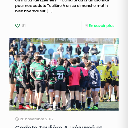
Un match de guerriers ! Poursuite du championnat
pour nos cadets Teulière A en ce dimanche matin
bien hivernal sur
[…]
81
En savoir plus
26 novembre 2017
Cadets Teulière A : résumé et