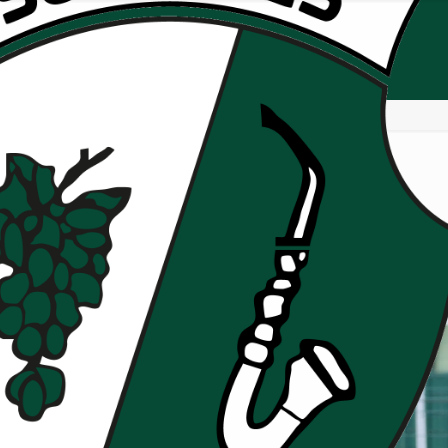
otos 32ème de finale : RCS 
ascains : Photos 32ème de finale : RCS vs Bobigny