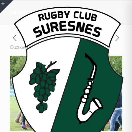
Belascains : photos RCS vs Dijon
23 avril 2017