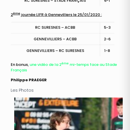
RC SURESNES – STADE FRANÇAIS
6-1
ème
2
journée LIFR à Gennevilliers le 25/01/2020 :
RC SURESNES – ACBB
5-3
GENNEVILLIERS – ACBB
2-6
GENNEVILLIERS – RC SURESNES
1-8
ème
En bonus,
une vidéo de la 2
mi-temps face au Stade
Français
Philippe PRAEGER
Les Photos