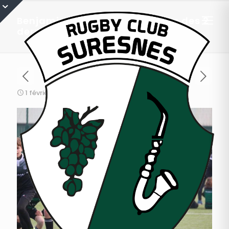
Benjamins 1 : Résumé et photos des 2
derniers plateaux
1 février 2020