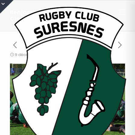
Benjamins : tournoi amical à
Clamart
9 décembre 2015