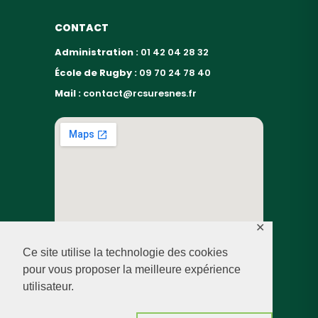
CONTACT
Administration :
01 42 04 28 32
École de Rugby :
09 70 24 78 40
Mail :
contact@rcsuresnes.fr
✕
Ce site utilise la technologie des cookies
pour vous proposer la meilleure expérience
utilisateur.
© RUGBY CLUB SURESNES – 2026 — TOUS DROITS
RÉSERVÉS