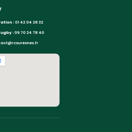
T
ation :
01 42 04 28 32
Rugby :
09 70 24 78 40
act@rcsuresnes.fr