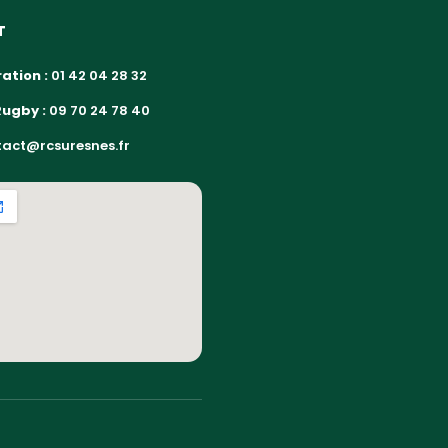
T
ation :
01 42 04 28 32
Rugby :
09 70 24 78 40
act@rcsuresnes.fr