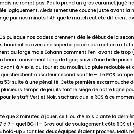
e mais ne rompt pas. Paulo prend un gros caramel, jugé ha
fflée logiquement. Alexis remet une couche juste avant la
gé par nos minots ! Ah que le match eut été différent a
RCS puisque nos cadets prennent dès le début de la secon
les banderilles avec une superbe percée qui met un raffut d
nt au large mais Eohann comment l’en-avant de trop (40
n beau mouvement long de ligne, suivi d’une belle passe
ant à Alexis, au four et au moulin. La pluie redouble et a
qui cherchent aussi leur second souffle – . Le RCS campe
la 53′ suite à une pénalité. Cette première escarmouche 
 plusieurs temps de jeu, ils font le siège de notre ligne po
pour le staff Vert et Noir, sachant que le RCS à ce momen
ste que 3 minutes à jouer, ce filou d’Alexis plante la derniè
17 à 7 – quel BG !! – Gros ouf de soulagement côté RCS et
 « hold-up » tant les deux équipes étaient proches. Mais n