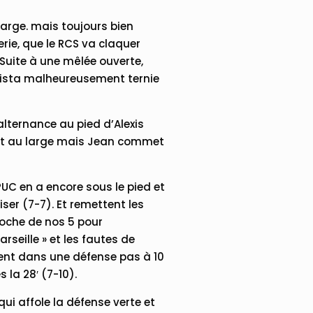
 large. mais toujours bien
erie, que le RCS va claquer
Suite à une mêlée ouverte,
le vista malheureusement ternie
alternance au pied d’Alexis
ent au large mais Jean commet
UC en a encore sous le pied et
liser (7-7). Et remettent les
roche de nos 5 pour
seille » et les fautes de
ment dans une défense pas à 10
 la 28′ (7-10).
ui affole la défense verte et