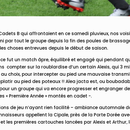
Cadets B qui affrontaient en ce samedi pluvieux, nos vois
ni par tout le groupe depuis la fin des poules de brassa
lles choses entrevues depuis le début de saison.
e, ce fut un match âpre, équilibré et engagé qui pendant q
sans compter sur la roublardise d’un certain Alexis, qui 3 m
» au choix, pour intercepter au pied une mauvaise transmi
atir au pied des poteaux !! Alea jacta est, ou boubadabo
 pour un groupe qui va encore progresser et engranger de 
des « Première Année » montés en cadet -.
itions de jeu n’ayant rien facilité – ambiance automnale
nnaisseurs appellent la Cipale, près de la Porte Dorée av
et les premières cartouches lancées par Alexis et Arthur,