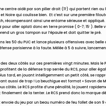
 centre aidé par son pilier droit (11′) qui partent rien au
t Noire qui coulisse bien. Et c’est sur une première filout
tch, récompensant ainsi une entame sérieuse et appliqué. 
raz pour aller aplati donc en terre promise ( 0-7; 15′ ). Bel
prend un gros tampon sur l’épaule et doit quitter le pré.
ns les 50 du PUC et lance plusieurs offensives avec belle 
fense parisienne à la faute. Mêlée à 5 à suivre, lancem
es deux côtés sur ces premières vingt minutes. Mais le P
ens profitent de la défense trop serrée du RCS, pour aller éga
us tard, en jouant intelligemment un petit côté, se rapp
nt aussi de trop ! La beuchigue est format « Savon de Mar
 côtés. Le RCS profite d’une pénalité, la jouent rapide
finalement de la tenter. Le RCS prend donc la marque dès
t envoie du jeu par un beau numéro de feu follet de son 9 q