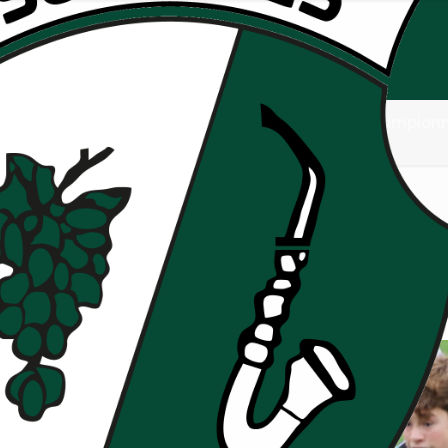
e B : Résumé du match 1ère 
UC – RCS
 Teulière B : Résumé du match 1ère journée de champion