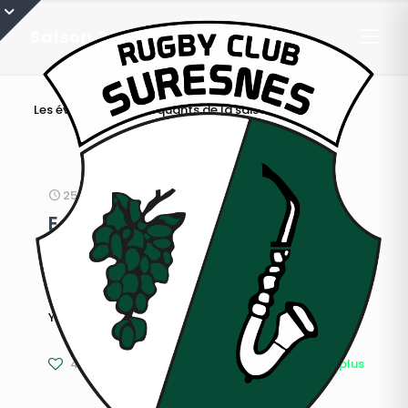
Saison 2014/2015
Les évènements marquants de la saison 2014/2015
25 novembre 2014
Equipe 1ère séniors : résumé de
Compiègne / Suresnes
L’EQUIPE 1 Rougé (Ekenov m.t.) – 2 Rousseau (Rougé
60′) – 3 Coudert (Cebron de Lisle m.t.) – 4 Molho
Yama
[…]
40
En savoir plus