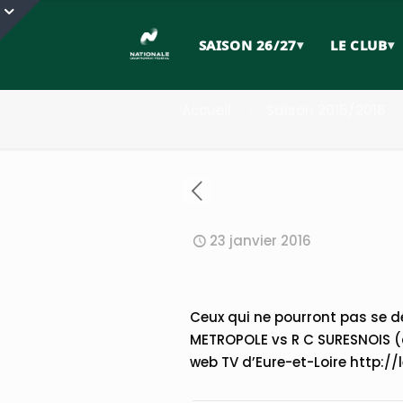
Chartres vs Sur
SAISON 26/27
▾
LE CLUB
▾
direct sur web 
Accueil
Saison 2015/2016
23 janvier 2016
Ceux qui ne pourront pas se 
METROPOLE vs R C SURESNOIS (c
web TV d’Eure-et-Loire http://