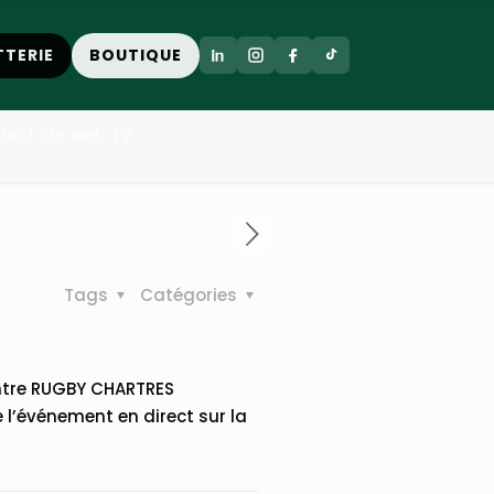
diffusé en
TTERIE
BOUTIQUE
irect sur web TV
Tags
Catégories
ontre RUGBY CHARTRES
 l’événement en direct sur la