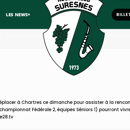
esnes (Fédérale 2 Sénior 1) 
LES NEWS
▾
BILLE
TV
Chartres vs Suresnes (Fédérale 2 Sénior 1) diffusé en d
déplacer à Chartres ce dimanche pour assister à la renc
hampionnat Fédérale 2, équipes Séniors 1) pourront vivre
le28.tv