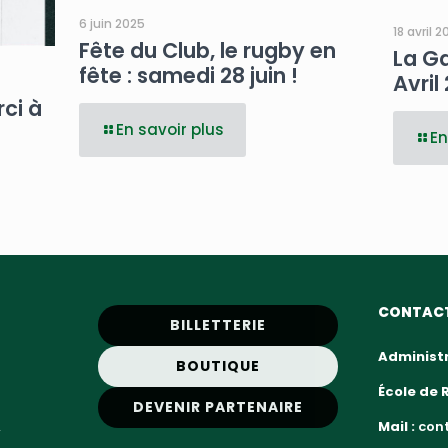
6 juin 2025
18 avril 
Fête du Club, le rugby en
La Ga
fête : samedi 28 juin !
Avril
ci à
En savoir plus
En
CONTAC
BILLETTERIE
Administr
BOUTIQUE
École de 
DEVENIR PARTENAIRE
,
Mail :
cont