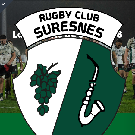
La Gazette de Sussu | 18
Avril 2025
18 avril 2025
Cadets
,
Ecole de Rugby
,
En dehors du terrain
,
Féminines
,
Juniors
,
Partenaires
,
Saison 2024-2025
,
Séniors
actualités
,
Gazette
,
résultats RCS