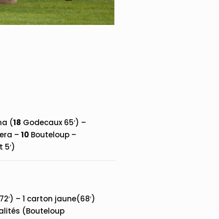
a (
18
Godecaux 65′) –
era –
10
Bouteloup –
 5′)
72′) – 1 carton jaune(68′)
nalités (Bouteloup