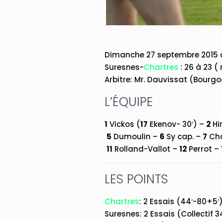
Dimanche 27 septembre 2015 à
Suresnes-
Chartres
: 26 à 23 (
Arbitre: Mr. Dauvissat (Bourg
L’ÉQUIPE
1
Vickos (
17
Ekenov- 30′) –
2
Hi
5
Dumoulin –
6
Sy cap. –
7
Cha
11
Rolland-Vallot –
12
Perrot –
LES POINTS
Chartres
: 2 Essais (44′-80+5′
Suresnes: 2 Essais (Collectif 