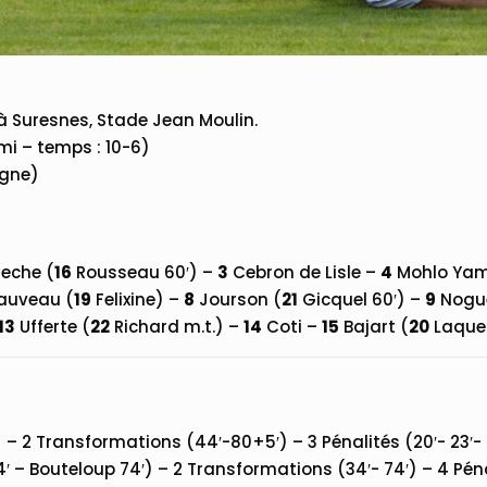
 Suresnes, Stade Jean Moulin.
 mi – temps : 10-6)
ogne)
reche (
16
Rousseau 60′) –
3
Cebron de Lisle –
4
Mohlo Yam
uveau (
19
Felixine) –
8
Jourson (
21
Gicquel 60′) –
9
Nogu
13
Ufferte (
22
Richard m.t.) –
14
Coti –
15
Bajart (
20
Laquet
) – 2 Transformations (44′-80+5′) – 3 Pénalités (20′- 23′- 
34′ – Bouteloup 74′) – 2 Transformations (34′- 74′) – 4 Pé