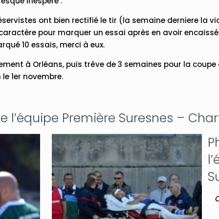
resque inespéré .
éservistes ont bien rectifié le tir (la semaine derniere la vi
caractère pour marquer un essai après en avoir encaissé u
arqué 10 essais, merci à eux.
ement à Orléans, puis trêve de 3 semaines pour la coupe
le 1er novembre.
 l’équipe Première Suresnes – Char
P
l
S
C