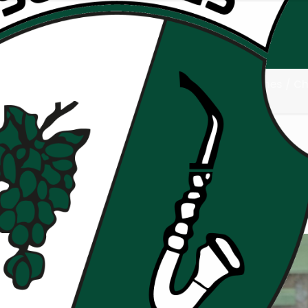
iors : Résumé et photos de 
Equipe 1ère séniors : Résumé et photos de Suresnes / C