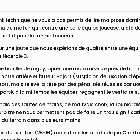
ent technique ne vous a pas permis de lire ma prose do
enu du match qui, contre une belle équipe joueuse, a été de
ce ne fut pas du même tonneau…
 une joute que nous espérions de qualité entre une équ
 fédérale 3.
e bouillie de rugby, après une main mise de près de 5 mi
notre arrière et buteur Bajart (suspicion de luxation d’épa
rt, mais relève la tête par des pénalités réussies par Bo
 porté, à la mi temps les équipes regagnent le vestiaire sur
ais des fautes de mains, de mauvais choix, la roublard
’arbitre ne nous permettent pas de faire un trou significa
du terrain dans plusieurs mains.
s dur est fait (26-16) mais dans les arrêts de jeu Chartr