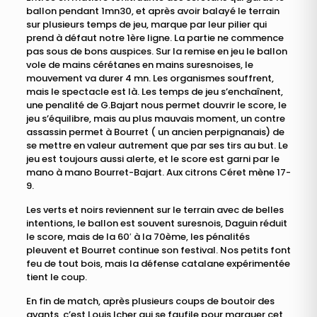
ballon pendant 1mn30, et après avoir balayé le terrain
sur plusieurs temps de jeu, marque par leur pilier qui
prend à défaut notre 1ère ligne. La partie ne commence
pas sous de bons auspices. Sur la remise en jeu le ballon
vole de mains cérétanes en mains suresnoises, le
mouvement va durer 4 mn. Les organismes souffrent,
mais le spectacle est là. Les temps de jeu s’enchaînent,
une penalité de G.Bajart nous permet douvrir le score, le
jeu s’équilibre, mais au plus mauvais moment, un contre
assassin permet à Bourret ( un ancien perpignanais) de
se mettre en valeur autrement que par ses tirs au but. Le
jeu est toujours aussi alerte, et le score est garni par le
mano à mano Bourret-Bajart. Aux citrons Céret mène 17-
9.
Les verts et noirs reviennent sur le terrain avec de belles
intentions, le ballon est souvent suresnois, Daguin réduit
le score, mais de la 60′ à la 70ème, les pénalités
pleuvent et Bourret continue son festival. Nos petits font
feu de tout bois, mais la défense catalane expérimentée
tient le coup.
En fin de match, après plusieurs coups de boutoir des
avants, c’est Louis Icher qui se faufile pour marquer cet