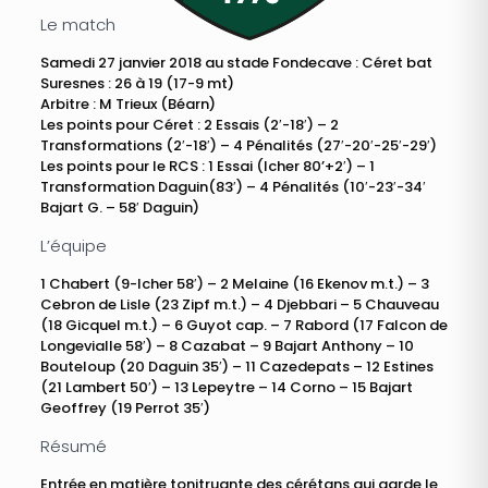
Le match
Samedi 27 janvier 2018 au stade Fondecave : Céret bat
Suresnes : 26 à 19 (17-9 mt)
Arbitre : M Trieux (Béarn)
Les points pour Céret : 2 Essais (2′-18′) – 2
Transformations (2′-18′) – 4 Pénalités (27′-20′-25′-29′)
Les points pour le RCS : 1 Essai (Icher 80’+2′) – 1
Transformation Daguin(83′) – 4 Pénalités (10′-23′-34′
Bajart G. – 58′ Daguin)
L’équipe
1 Chabert (9-Icher 58′) – 2 Melaine (16 Ekenov m.t.) – 3
Cebron de Lisle (23 Zipf m.t.) – 4 Djebbari – 5 Chauveau
(18 Gicquel m.t.) – 6 Guyot cap. – 7 Rabord (17 Falcon de
Longevialle 58′) – 8 Cazabat – 9 Bajart Anthony – 10
Bouteloup (20 Daguin 35′) – 11 Cazedepats – 12 Estines
(21 Lambert 50′) – 13 Lepeytre – 14 Corno – 15 Bajart
Geoffrey (19 Perrot 35′)
Résumé
Entrée en matière tonitruante des cérétans qui garde le