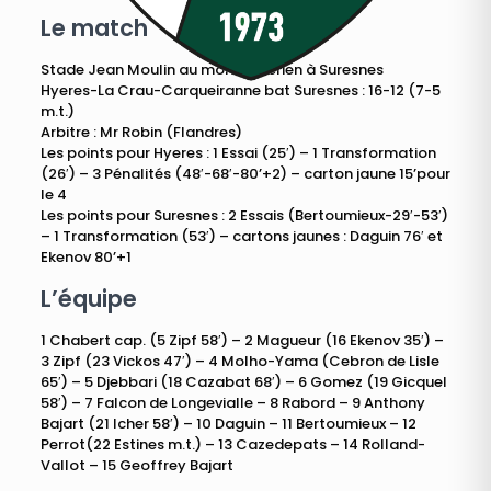
Le match
Stade Jean Moulin au mont Valérien à Suresnes
Hyeres-La Crau-Carqueiranne bat Suresnes : 16-12 (7-5
m.t.)
Arbitre : Mr Robin (Flandres)
Les points pour Hyeres : 1 Essai (25′) – 1 Transformation
(26′) – 3 Pénalités (48′-68′-80’+2) – carton jaune 15’pour
le 4
Les points pour Suresnes : 2 Essais (Bertoumieux-29′-53′)
– 1 Transformation (53′) – cartons jaunes : Daguin 76′ et
Ekenov 80’+1
L’équipe
1 Chabert cap. (5 Zipf 58′) – 2 Magueur (16 Ekenov 35′) –
3 Zipf (23 Vickos 47′) – 4 Molho-Yama (Cebron de Lisle
65′) – 5 Djebbari (18 Cazabat 68′) – 6 Gomez (19 Gicquel
58′) – 7 Falcon de Longevialle – 8 Rabord – 9 Anthony
Bajart (21 Icher 58′) – 10 Daguin – 11 Bertoumieux – 12
Perrot(22 Estines m.t.) – 13 Cazedepats – 14 Rolland-
Vallot – 15 Geoffrey Bajart