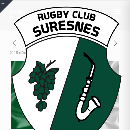
Fédérale 1 : résumé de Suresnes –
Hyères Carqueiranne
15 décembre 2017