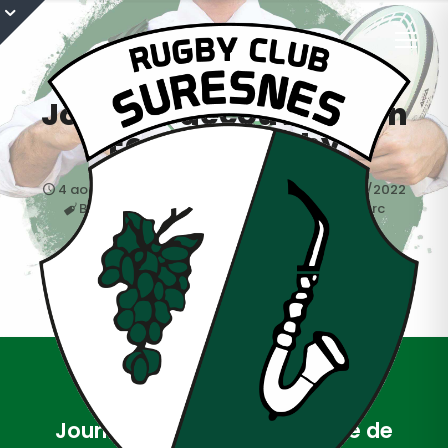
Journée découverte en
Ecole de rugby
4 août 2021
M10
,
M12
,
M7
,
M8
,
Saison 2021/2022
Benjamins
,
Mini-Poussins
,
minimes
,
Poussins
,
rc
suresnes
Journée découverte en Ecole de