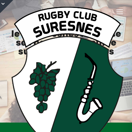
le RC Suresnes mobilise
ses partenaires sur le
sujet de l’emploi des
jeunes
11 mars 2021
Campus Rugby
,
En dehors du terrain
,
Saison
2020/2021
emploi
,
jeunes
,
partenaires