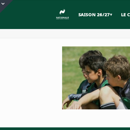
SONY DSC
SAISON 26/27
▾
LE 
Accueil
SONY DSC