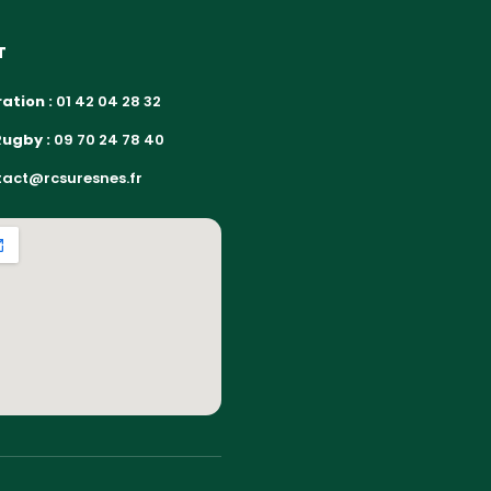
T
ation :
01 42 04 28 32
Rugby :
09 70 24 78 40
act@rcsuresnes.fr