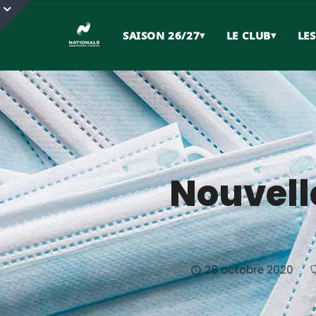
SAISON 26/27
▾
LE CLUB
▾
LE
Nouvelle
28 octobre 2020