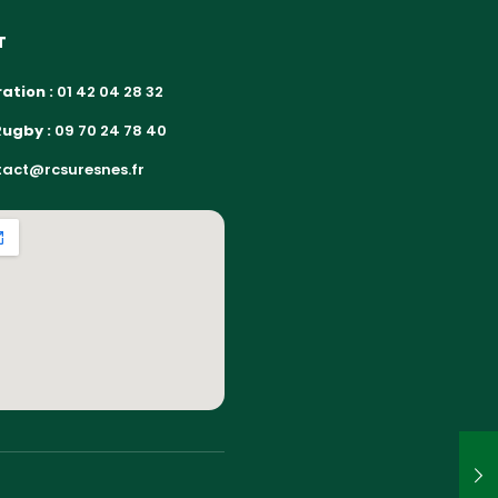
T
ation :
01 42 04 28 32
Rugby :
09 70 24 78 40
act@rcsuresnes.fr