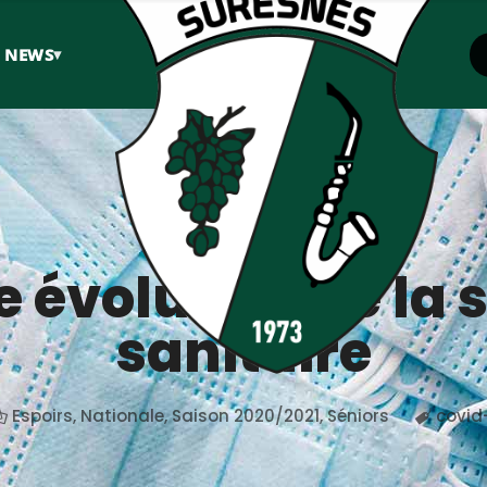
S NEWS
▾
 évolution de la 
sanitaire
Espoirs
,
Nationale
,
Saison 2020/2021
,
Séniors
covid