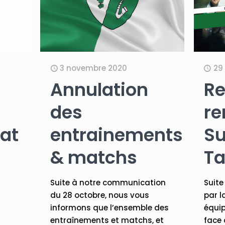
3 novembre 2020
29
n
Annulation
Re
des
re
at
entrainements
Su
& matchs
Ta
Suite à notre communication
Suite
du 28 octobre, nous vous
par l
informons que l’ensemble des
équip
entraînements et matchs, et
face 