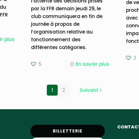
l’attente des décisions prises
de v
 du
par la FFR demain jeudi 29, le
proc
 FFR
club communiquera en fin de
avec 
journée à propos de
conna
l’organisation relative au
impac
ir plus
fonctionnement des
fonct
différentes catégories.
2
5
En savoir plus
1
2
Suivant
CONTAC
BILLETTERIE