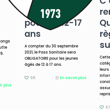
Pass
C’
sanitaire
re
pour les 12-17
Qu
ans
rè
 longs
su
A compter du 30 septembre
utte
2021, le Pass Sanitaire sera
9.
Cette
OBLIGATOIRE pour les jeunes
s
catég
âgés de 12 à 17 ans.
s
leurs 
infor
68
En savoir plus
consi
ir plus
assur
repris
6