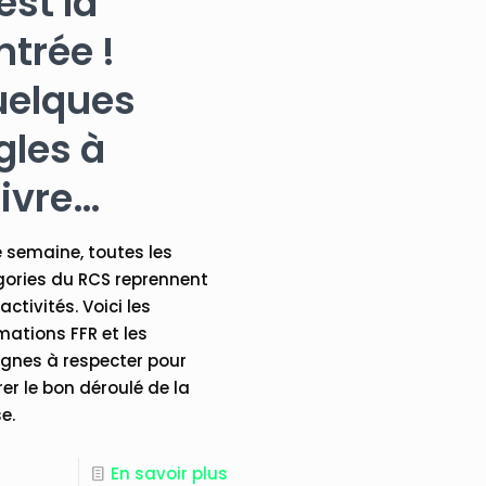
est la
ntrée !
elques
gles à
ivre…
 semaine, toutes les
ories du RCS reprennent
activités. Voici les
mations FFR et les
gnes à respecter pour
er le bon déroulé de la
e.
7
En savoir plus