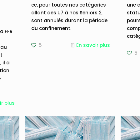
1
ce, pour toutes nos catégories
une d
allant des U7 à nos Seniors 2,
statu
s
sont annulés durant la période
pours
du confinement.
compé
la FFR
catég
5
En savoir plus
eau
5
st
il a
tion
e
ir plus