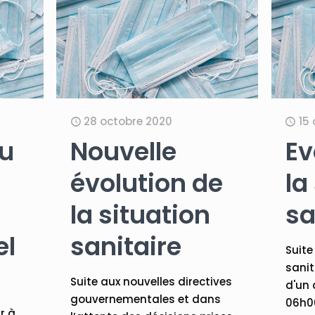
28 octobre 2020
15
du
Nouvelle
Ev
évolution de
la
la situation
sa
el
sanitaire
Suite
sanit
Suite aux nouvelles directives
d'un 
gouvernementales et dans
06h00
r à