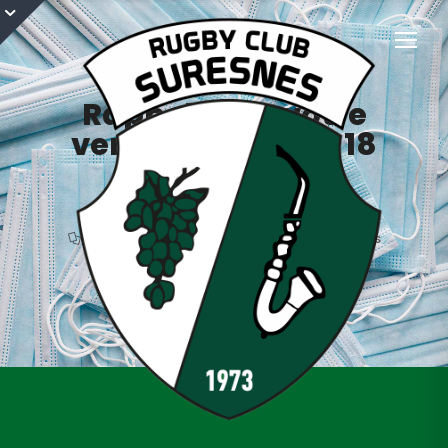
Rappel pour votre
venue dimanche 18
octobre
13 octobre 2020
Espoirs
,
Nationale
,
Saison 2020/2021
,
Séniors
covid-19
,
mesures sanitaires