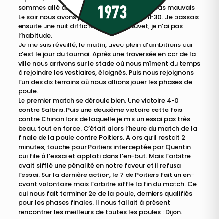
sommes allé au McDo. Mon burger n’était pas mauvais !
Le soir nous avons joué au foot jusqu’à 21h30. Je passais
ensuite une nuit difficile dans mon duvet, je n’ai pas
l’habitude.
Je me suis réveillé, le matin, avec plein d’ambitions car
c’est le jour du tournoi. Après une traversée en car de la
ville nous arrivons sur le stade où nous mîment du temps
à rejoindre les vestiaires, éloignés. Puis nous rejoignons
l’un des dix terrains où nous allions jouer les phases de
poule.
Le premier match se déroule bien. Une victoire 4-0
contre Salbris. Puis une deuxième victoire cette fois
contre Chinon lors de laquelle je mis un essai pas très
beau, tout en force. C’était alors l’heure du match de la
finale de la poule contre Poitiers. Alors qu’il restait 2
minutes, touche pour Poitiers interceptée par Quentin
qui file à l’essai et applati dans l’en-but. Mais l’arbitre
avait sifflé une pénalité en notre faveur et il refusa
l’essai. Sur la dernière action, le 7 de Poitiers fait un en-
avant volontaire mais l’arbitre siffle la fin du match. Ce
qui nous fait terminer 2e de la poule, derniers qualifiés
pour les phases finales. Il nous fallait à présent
rencontrer les meilleurs de toutes les poules : Dijon.