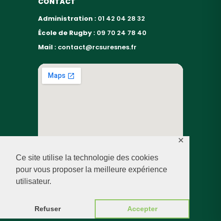
CONTACT
Administration :
01 42 04 28 32
École de Rugby :
09 70 24 78 40
Mail :
contact@rcsuresnes.fr
✕
Ce site utilise la technologie des cookies
pour vous proposer la meilleure expérience
utilisateur.
© RUGBY CLUB SURESNES – 2026 — TOUS DROITS
RÉSERVÉS
Refuser
Accepter