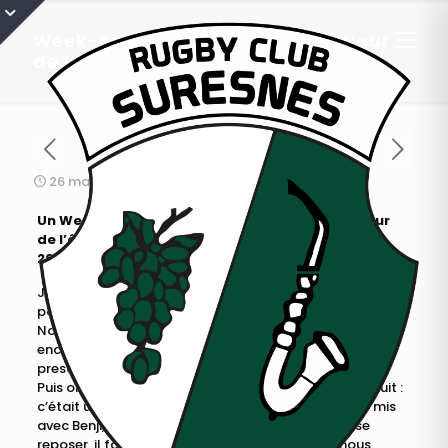
Week-end à Tours vu par un joueur
de l’équipe M12
26 mai 2016
Un Week-End à Tours par Josselin Platiau, joueur
de l’équipe (Challenge Lamarre les 14 et 15 mai
2016)
Je partis de chez moi samedi matin direction le stade
pour prendre le bus. Le voyage en car passa assez vite.
Nous fîmes une pause déjeuner dans la forêt, près d’un
enclos où des biches et des autruches vinrent manger
presque dans nos mains.
Puis on découvrit les lieux où nous allions passer la nuit :
c’était un lycée avec des dortoirs de quatre. Je me mis
avec Benji, Emeric et Pitch, mais pas le temps de se
reposer, il fallait déjà repartir s’entraîner. Puis nous