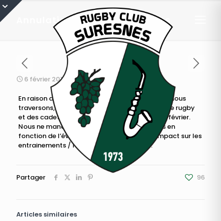
Annulation des entrainements
6 février 2018
En raison des conditions météorologiques que nous
traversons, tous les entrainements de l’école de rugby
et des cadets sont annulés pour le mercredi 7 février.
Nous ne manquerons pas de revenir vers vous en
fonction de l’évolution de la météo et de l’impact sur les
entrainements / matchs des jours à venir.
Partager
96
Articles similaires