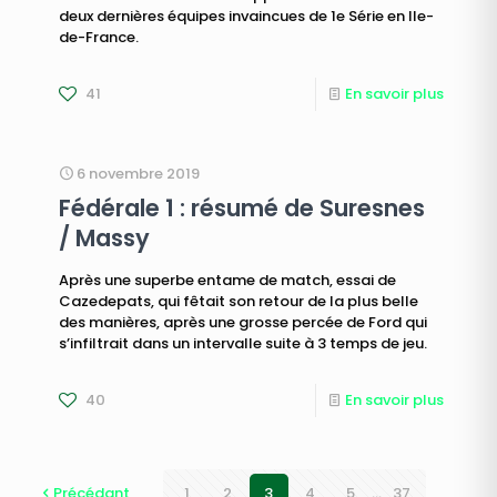
deux dernières équipes invaincues de 1e Série en Ile-
de-France.
41
En savoir plus
6 novembre 2019
Fédérale 1 : résumé de Suresnes
/ Massy
Après une superbe entame de match, essai de
Cazedepats, qui fêtait son retour de la plus belle
des manières, après une grosse percée de Ford qui
s’infiltrait dans un intervalle suite à 3 temps de jeu.
40
En savoir plus
Précédant
1
2
3
4
5
...
37