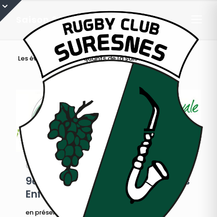
Saison 2014/2015
Les évènements marquants de la saison 2014/2015
1 juin 2015
9e Tournoi de rugby caritatif Les
Enfants de l’Ovale 2015
en présence de Philippe Sella et d’anciens