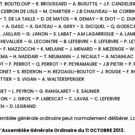
. BOUTELOUP – R. BROUSSARD – A. BUSUTTIL – J.F. CANDELIER
 CEBRON DE LISLE – M. CHARTIER – J.B CHAUVEAU – M. CORBIN
 T. DE LA TAILLE – D. DE MATOS – R. DEMAY – R. DIOT – C. DU
RD – A. GASC – A. GATEAU – A. GERY – S. GICQUEL – Q. GOD
 JAILLAIS – G. JANON – S. LABAT – A.M LAGARRIGUE – A. LAMB
 CHEVALLIER – G. LECOINTRE – B. LEFEBVRE – E. LEFEBVRE – P. LE
 – F. MAZZOCCHI – K. MELAINE – J. MENARD – R. MEZENGE 
EMA – H. NADDARI – T. NEUMANN – J. NICAULT – A. NOAIHLAC 
 – F. PERROT – Q. PERROT – P. PEYRAMAURE – J.B PIETRI – P. 
ONET – S. REDERON – H. REZOAGLI-BOUTOT – J. ROUGE – F. RO
TTIER – S. VIGAN – A. WALTERSPERGER
UET – L. PEYRON – G. RANGLARET – E. SAUNIER
JON – J. GROS – P. LABESCAT – C. LAVAIL – C. LEFEBVRE
LEN – D. LEGRAND
semblée générale ordinaire peut normalement délibérer. L
e l’Assemblée Générale Ordinaire du 11 OCTOBRE 2013.