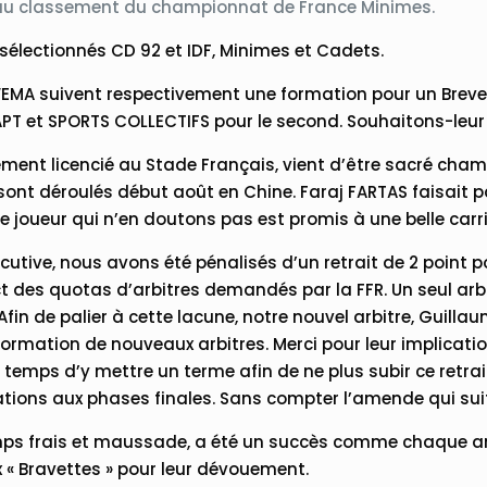
au classement du championnat de France Minimes.
sélectionnés CD 92 et IDF, Minimes et Cadets.
MA suivent respectivement une formation pour un Brevet
 APT et SPORTS COLLECTIFS pour le second. Souhaitons-leur 
ement licencié au Stade Français, vient d’être sacré cha
sont déroulés début août en Chine. Faraj FARTAS faisait par
une joueur qui n’en doutons pas est promis à une belle carr
tive, nous avons été pénalisés d’un retrait de 2 point pou
des quotas d’arbitres demandés par la FFR. Un seul arbi
Afin de palier à cette lacune, notre nouvel arbitre, Guilla
 formation de nouveaux arbitres. Merci pour leur implicatio
st temps d’y mettre un terme afin de ne plus subir ce retra
cations aux phases finales. Sans compter l’amende qui sui
emps frais et maussade, a été un succès comme chaque an
x « Bravettes » pour leur dévouement.