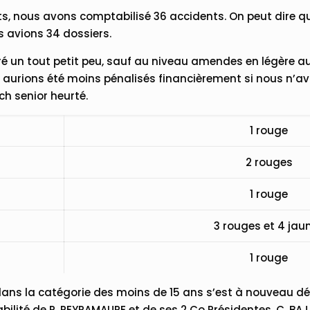
, nous avons comptabilisé 36 accidents. On peut dire qu
 avions 34 dossiers.
ioré un tout petit peu, sauf au niveau amendes en légère 
s aurions été moins pénalisés financièrement si nous n
ch senior heurté.
1 rouge
2 rouges
1 rouge
3 rouges et 4 jau
1 rouge
 dans la catégorie des moins de 15 ans s’est à nouveau dé
ilité de P. PEYRAMAURE et de ses 2 Co Présidentes, C. BAJ