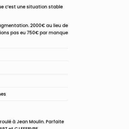
e c’est une situation stable
augmentation. 2000€ au lieu de
’avions pas eu 750€ par manque
nes
roulé à Jean Moulin. Parfaite
ART et C.LEFEBVRE.