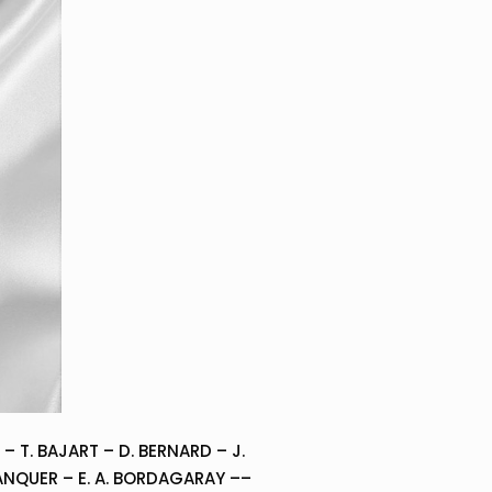
– T. BAJART – D. BERNARD – J.
– BLANQUER – E. A. BORDAGARAY ––