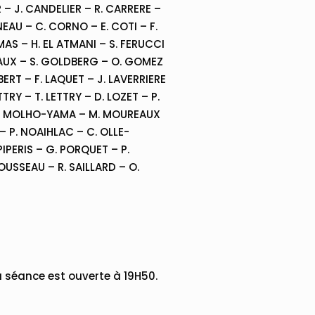
 – J. CANDELIER – R. CARRERE –
EAU – C. CORNO – E. COTI – F.
MAS – H. EL ATMANI – S. FERUCCI
ECAUX – S. GOLDBERG – O. GOMEZ
ERT – F. LAQUET – J. LAVERRIERE
TTRY – T. LETTRY – D. LOZET – P.
– W. MOLHO-YAMA – M. MOUREAUX
– P. NOAIHLAC – C. OLLE-
PIPERIS – G. PORQUET – P.
USSEAU – R. SAILLARD – O.
a séance est ouverte à 19H50.