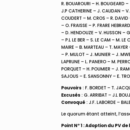
R. BOUAROURI – H. BOUGEARD – T
J.P CATHERINE – J. CAUDAN – V.
COUDERT – M. CROS – R. DAVID –
– O. FRAISSE – P. FRARE HEBRA
– D. HENDOUZE – V. HUSSON – G.
– P.L LE BER – S. LE CAM – M. LE
MAIRE – B. MARTEAU – T. MAYER
– P. MULOT – J. MUNIER – J. MW
LAPRUNE – L. PANERO – M. PERROT
PORQUET – H. POUMIER – J. RAM
SAJOUS – E. SANSONNY – E. TRO
Pouvoirs
: F. BORDET – T. JACQ
Excusés
: G. ARRIBAT – J.L BOU
Convoqué
: J.F. LABORDE – BA
Le quorum étant atteint, l’as
Point N° 1 : Adoption du PV d