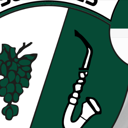
de l’AG du RCS
n
Compte-rendu de l’AG du RCS