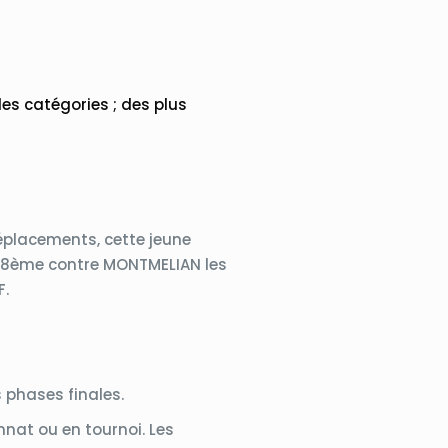
les catégories ; des plus
éplacements, cette jeune
, 1/8ème contre MONTMELIAN les
F.
s phases finales.
nnat ou en tournoi. Les