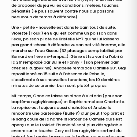
de proposer du jeu vu les conditions, mêlées, touches,
pénalités (le plus souvent contre nous qui passons
beaucoup de temps à défendre).
Une « petite » nouvelle est dans le bain tout de suite,
Violette (Touki) en 8 qui est comme un poisson dans
l’eau, poisson pilote de Kristelle N°7 qui ne lui laissera
pas grand-chose à défendre vu son activité énorme, elle
marche sur l’eau Kissou (32 placages comptabilisé par
Bernard en 1 ère mi-temps…). Génie et Isa vont à l’abri à
la 26’ remplacé par Bulle et Fanny F (son premier bain
chez les Rugbykinis). Anabelle remplace Camille 30’. Gigi
repositionné en 15 suite à l’absence de Rebelle,
s’acclimate à ses nouvelles fonctions, les 10 dernières
minutes de ce premier bain sont plutôt propres.
Mi-temps, Candice laisse sa place à Victoria (pour son
baptême rugbykinesque) et Sophie remplace Charlotte.
La reprise est toujours aussi chahutée et Anabelle
rencontre une partenaire (Bulle ?) d’un peut trop prêt et
le sang coule de la narine !!! Retour de Camille qui s’est
aperçu que le froid et l’humidité sont plus désagréable
encore sur la touche. Ca y est les rugbykinis sortent du
bain et font mains basses sur le ballon, nous enchainons