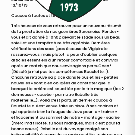
13/10/19
Coucou à toutes et tous,
Très heureux de vous retrouver pour un nouveau résumé
de la prestation de nos guerrières Suresnoise. Rendez-
vous était donné à 10h02 devant le stade sous un beau
soleil et une température très agréable. Dernières
vérifications des sacs (pas à cause de Vigipirate
rassurez-vous, mais plutôt la peur d’oublier quelques
articles essentiels à un retour confortable et convivial
après un match que nous envisagions percuCaen !
(Désolé je n’ai pas tes compétences Bouclette…).
Chacune retrouve sa place dans le bus et les « petites
nouvelles » sont bien obligées de constater que la
banquette arrière est squattée par le trio magique (les 2
dormeuses « couvée » par notre Bubulle très
maternelle…). Voilà c’est parti, un dernier coucou à
Bouclette qui est venue faire un bisou à ses copines et
qui apprécie bien la fougue de Java pour la « trainer »
efficacement au sommet de notre « montage » sacrée
(merci ma fillotte, tu nous manques, mais c’est pour la
bonne cause). Rebelle est du voyage malgré son
indisponibilité à cause de sa main gonflée, mais pour sa