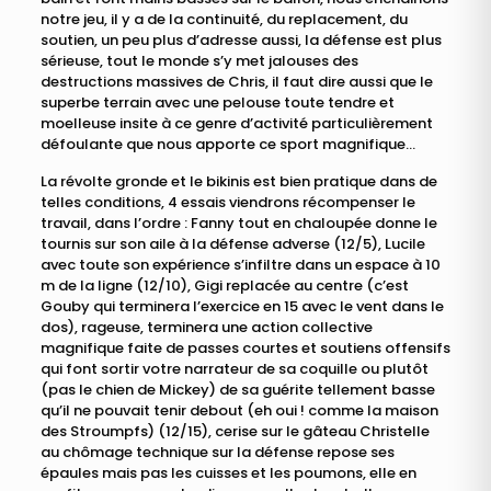
notre jeu, il y a de la continuité, du replacement, du
soutien, un peu plus d’adresse aussi, la défense est plus
sérieuse, tout le monde s’y met jalouses des
destructions massives de Chris, il faut dire aussi que le
superbe terrain avec une pelouse toute tendre et
moelleuse insite à ce genre d’activité particulièrement
défoulante que nous apporte ce sport magnifique…
La révolte gronde et le bikinis est bien pratique dans de
telles conditions, 4 essais viendrons récompenser le
travail, dans l’ordre : Fanny tout en chaloupée donne le
tournis sur son aile à la défense adverse (12/5), Lucile
avec toute son expérience s’infiltre dans un espace à 10
m de la ligne (12/10), Gigi replacée au centre (c’est
Gouby qui terminera l’exercice en 15 avec le vent dans le
dos), rageuse, terminera une action collective
magnifique faite de passes courtes et soutiens offensifs
qui font sortir votre narrateur de sa coquille ou plutôt
(pas le chien de Mickey) de sa guérite tellement basse
qu’il ne pouvait tenir debout (eh oui ! comme la maison
des Stroumpfs) (12/15), cerise sur le gâteau Christelle
au chômage technique sur la défense repose ses
épaules mais pas les cuisses et les poumons, elle en