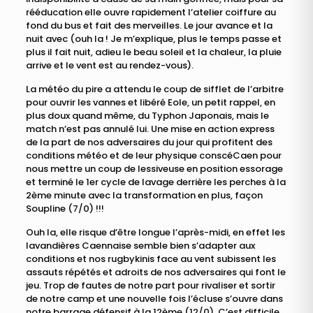
rééducation elle ouvre rapidement l’atelier coiffure au
fond du bus et fait des merveilles. Le jour avance et la
nuit avec (ouh la ! Je m’explique, plus le temps passe et
plus il fait nuit, adieu le beau soleil et la chaleur, la pluie
arrive et le vent est au rendez-vous).
La météo du pire a attendu le coup de sifflet de l’arbitre
pour ouvrir les vannes et libéré Eole, un petit rappel, en
plus doux quand même, du Typhon Japonais, mais le
match n’est pas annulé lui. Une mise en action express
de la part de nos adversaires du jour qui profitent des
conditions météo et de leur physique conscéCaen pour
nous mettre un coup de lessiveuse en position essorage
et terminé le 1er cycle de lavage derrière les perches à la
2ème minute avec la transformation en plus, façon
Soupline (7/0) !!!
Ouh la, elle risque d’être longue l’après-midi, en effet les
lavandières Caennaise semble bien s’adapter aux
conditions et nos rugbykinis face au vent subissent les
assauts répétés et adroits de nos adversaires qui font le
jeu. Trop de fautes de notre part pour rivaliser et sortir
de notre camp et une nouvelle fois l’écluse s’ouvre dans
notre barrage défensif à la 12ème (12/0). C’est difficile