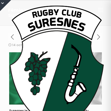
Féminines : résumé de Caen /
Suresnes
14 octobre 2019
Suresnes le 14 Octobre 19 / Caen – Rugbykinis du