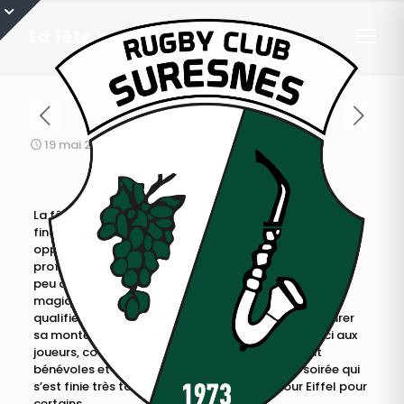
La fête du RCS vue d’en-haut
19 mai 2017
La fête du RCS vue d’en-haut : à l’occasion du 8e de
finale retour du championnat de France de Fédérale 2
opposant le RC Suresnes à
Saint Denis
, le club en a
profité pour organiser sa fête annuelle. En prenant un
peu de hauteur, revivez un peu de cette après-midi
magique qui a vu le RC Suresnes l’emporter, et se
qualifier ainsi pour les 1/4 de finale, mais aussi assurer
sa montée en Fédérale 1 la saison prochaine. Merci aux
joueurs, coachs, dirigeants, mais aussi et surtout
bénévoles et supporter pour cette journée et soirée qui
s’est finie très tôt le lendemain, face à la tour Eiffel pour
certains …