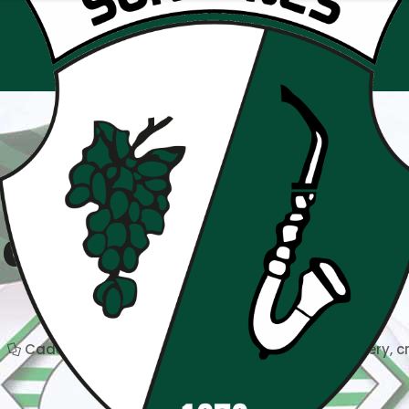
 de détection Ala
Crabos
Cadets
,
Juniors
,
Saison 2020/2021
alamercery
,
c