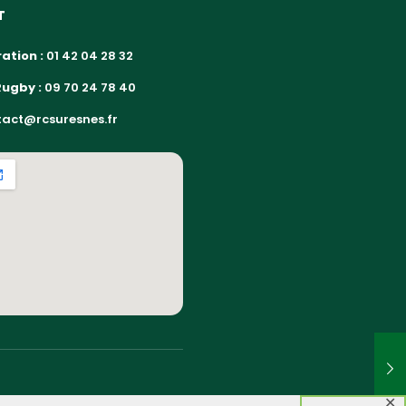
T
ation :
01 42 04 28 32
Rugby :
09 70 24 78 40
act@rcsuresnes.fr
✕