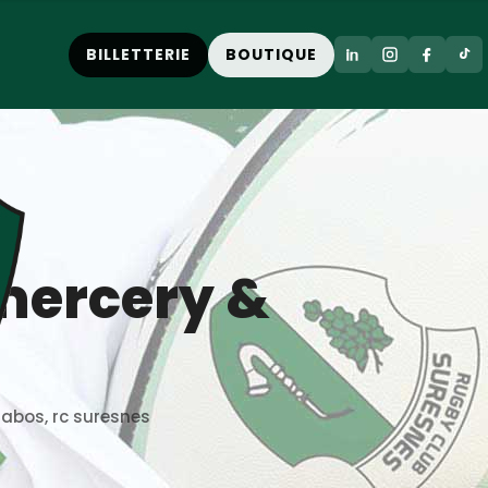
BILLETTERIE
BOUTIQUE
mercery &
rabos
,
rc suresnes