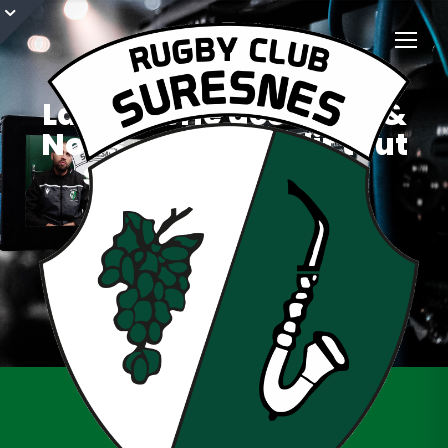
La causerie des Verts &
Noirs – On vous dit tout
sur les rugbykinis
12 mars 2021
Féminines
,
Saison 2020/2021
,
Vidéo
Féminines
,
La causerie
,
rugbykinis