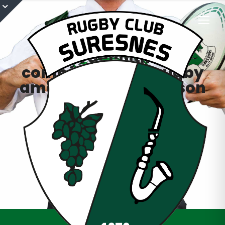
Arrêt définitif des
compétitions du rugby
amateur pour la saison
2020-21
26 février 2021
Cadets
,
Cadettes
,
Ecole de Rugby
,
Féminines
,
Juniors
,
M10
,
M12
,
M14
,
M7
,
M8
,
Saison 2020/2021
,
Séniors