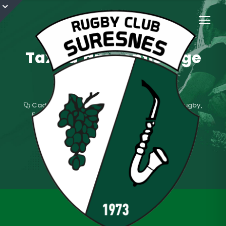
Taxe d’apprentissage
2021
3 mars 2021
Cadets
,
Cadettes
,
Campus Rugby
,
Ecole de Rugby
,
Espoirs
,
Féminines
,
Juniors
,
M10
,
M12
,
M14
,
M7
,
M8
,
Saison 2020/2021
,
Séniors
taxe d'apprentissage