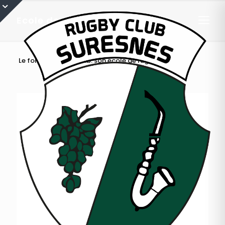
Ecole de Rugby
Le fondement du club: son école de rugby